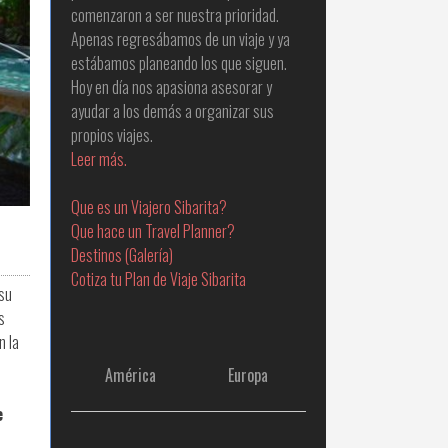
comenzaron a ser nuestra prioridad.
Apenas regresábamos de un viaje y ya
estábamos planeando los que siguen.
Hoy en día nos apasiona asesorar y
ayudar a los demás a organizar sus
propios viajes.
Leer más.
Que es un Viajero Sibarita?
Que hace un Travel Planner?
Destinos (Galería)
Cotiza tu Plan de Viaje Sibarita
 su
s
n la
América
Europa
e